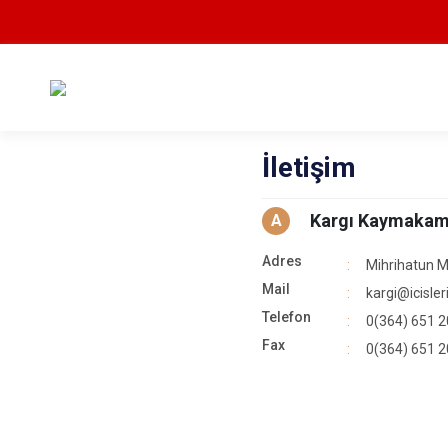
İletişim
Kargı Kaymakaml
A
Adres
Mihrihatun 
Mail
kargi@icisleri
Telefon
0(364) 651 2
Fax
0(364) 651 2