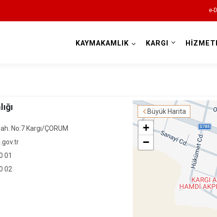
e-D
KAYMAKAMLIK
KARGI
HİZMET
Çorum
ığı
Büyük Harita
+
Mah. No:7 Kargı/ÇORUM
−
.gov.tr
Alaca
0 01
Bayat
0 02
Boğazkale
Dodurga