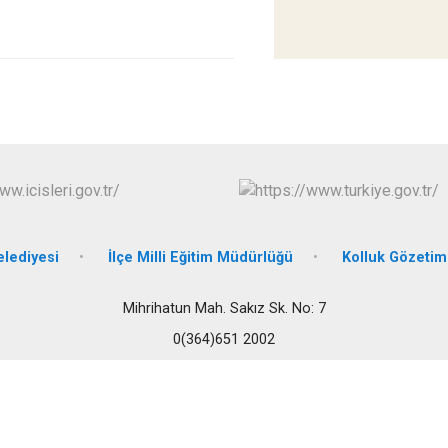
İskilip
Kargı
Laçin
elediyesi
İlçe Milli Eğitim Müdürlüğü
Kolluk Gözetim
Mihrihatun Mah. Sakız Sk. No: 7
0(364)651 2002