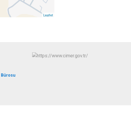
Sungurlu
Uğurludağ
Leaflet
 Bürosu