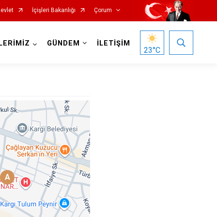
evlet
İçişleri Bakanlığı
Çorum
LERİMİZ
GÜNDEM
İLETİŞİM
23
°C
Mecitözü
Oğuzlar
A
Ortaköy
Osmancık