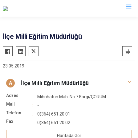
Çorum
İlçe Milli Eğitim Müdürlüğü
Alaca
Mecitözü
Bayat
Oğuzlar
23.05.2019
Boğazkale
Ortaköy
Dodurga
Osmancık
İlçe Milli Eğitim Müdürlüğü
A
İskilip
Sungurlu
Adres
Kargı
Uğurludağ
Mihrihatun Mah. No:7 Kargı/ÇORUM
Mail
Laçin
-
Telefon
0(364) 651 20 01
Fax
0(364) 651 20 02
Haritada Gör