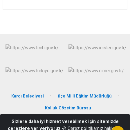
Kargı Belediyesi
İlçe Milli Eğitim Müdürlüğü
Kolluk Gözetim Bürosu
Sizlere daha iyi hizmet verebilmek için sitemizde
Mihrihatun Mah. Sakız Sk. No: 7
çerezlere yer veriyoruz
🍪 Çerez politikamız hakkında