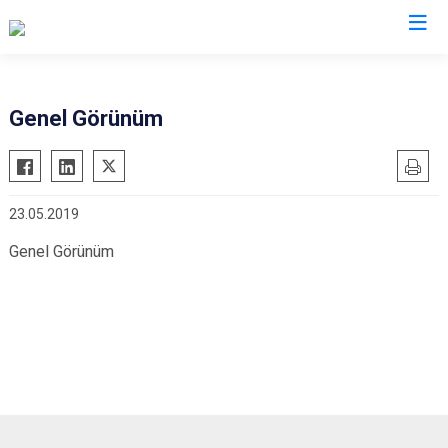
Çorum
Genel Görünüm
Alaca
Mecitözü
Bayat
Oğuzlar
23.05.2019
Boğazkale
Ortaköy
Dodurga
Osmancık
Genel Görünüm
İskilip
Sungurlu
Kargı
Uğurludağ
Laçin